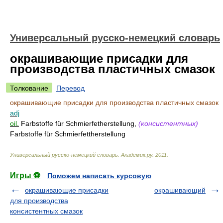
Универсальный русско-немецкий словарь
окрашивающие присадки для
производства пластичных смазок
Толкование
Перевод
окрашивающие присадки для производства пластичных смазок
adj
oil.
Farbstoffe für Schmierfetherstellung,
(консистентных)
Farbstoffe für Schmierfettherstellung
Универсальный русско-немецкий словарь
.
Академик.ру
.
2011
.
Игры ⚽
Поможем написать курсовую
окрашивающие присадки
окрашивающий
для производства
консистентных смазок